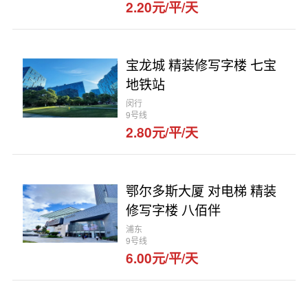
2.20元/平/天
宝龙城 精装修写字楼 七宝
地铁站
闵行
9号线
2.80元/平/天
鄂尔多斯大厦 对电梯 精装
修写字楼 八佰伴
浦东
9号线
6.00元/平/天