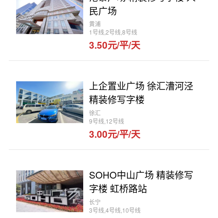
民广场
黄浦
1号线,2号线,8号线
3.50元/平/天
上企置业广场 徐汇漕河泾
精装修写字楼
徐汇
9号线,12号线
3.00元/平/天
SOHO中山广场 精装修写
字楼 虹桥路站
长宁
3号线,4号线,10号线