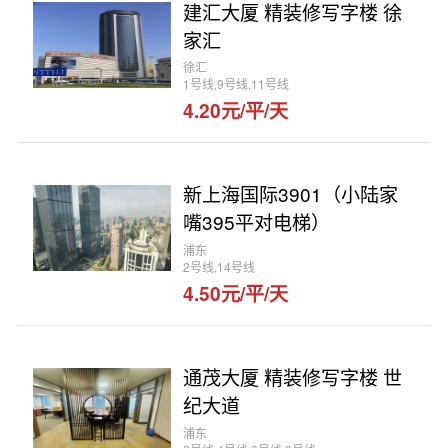
建汇大厦 精装修写字楼 徐
家汇
徐汇
1号线,9号线,11号线
4.20元/平/天
新上海国际3901（小陆家
嘴395平对电梯）
浦东
2号线,14号线
4.50元/平/天
通茂大厦 精装修写字楼 世
纪大道
浦东