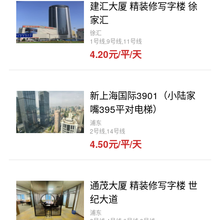
建汇大厦 精装修写字楼 徐
家汇
徐汇
1号线,9号线,11号线
4.20元/平/天
新上海国际3901（小陆家
嘴395平对电梯）
浦东
2号线,14号线
4.50元/平/天
通茂大厦 精装修写字楼 世
纪大道
浦东