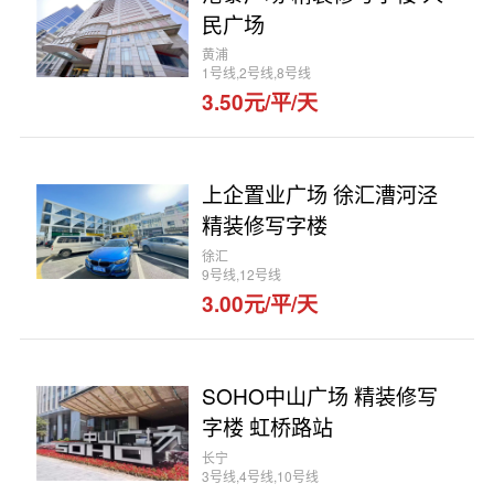
民广场
黄浦
1号线,2号线,8号线
3.50元/平/天
上企置业广场 徐汇漕河泾
精装修写字楼
徐汇
9号线,12号线
3.00元/平/天
SOHO中山广场 精装修写
字楼 虹桥路站
长宁
3号线,4号线,10号线