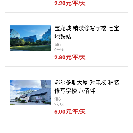
2.20元/平/天
宝龙城 精装修写字楼 七宝
地铁站
闵行
9号线
2.80元/平/天
鄂尔多斯大厦 对电梯 精装
修写字楼 八佰伴
浦东
9号线
6.00元/平/天