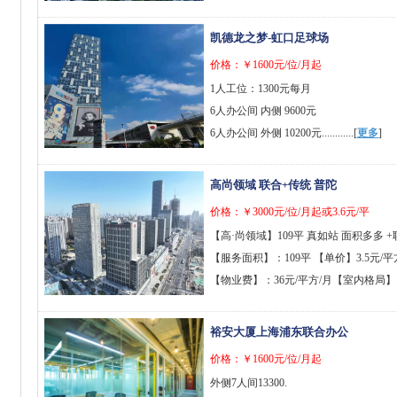
凯德龙之梦-虹口足球场
价格：￥1600元/位/月起
1人工位：1300元每月
6人办公间 内侧 9600元
6人办公间 外侧 10200元............[
更多
]
高尚领域 联合+传统 普陀
价格：￥3000元/位/月起或3.6元/平
【高·尚领域】109平 真如站 面积多多 
【服务面积】：109平 【单价】3.5元/平
【物业费】：36元/平方/月【室内格局】10
裕安大厦上海浦东联合办公
价格：￥1600元/位/月起
外侧7人间13300.