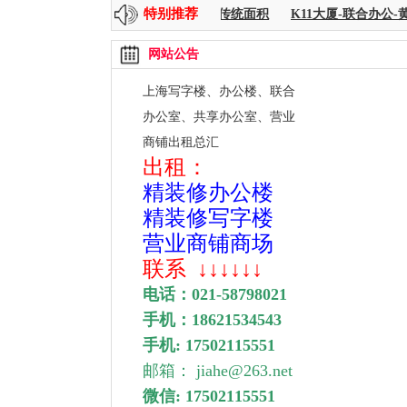
特别推荐
 256--8000平方
时代金融-共享+传统面积
K11大厦-联合办公-黄
网站公告
上海写字楼、办公楼、联合
办公室、
共享办公室、营业
商铺出租总汇
出租：
精装修办公楼
精装修写字楼
营业商铺商场
联系
↓↓↓↓↓↓
电话：
021-58798021
手机：
18621534543
手机: 17502115551
邮箱： jiahe@263.net
微信: 17502115551