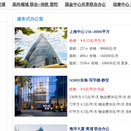
浦
高尚领域 联合+传统 普陀
国金中心共享联合办公
信泰中心 
服务式办公室
上海中心 256--8000平方
价格：￥8-15元/平方/天
面积：257㎡ 价格：90666元/月
面积：409㎡ 价格：144500元/月
面积：3336㎡ 价格：108456元/月 更多。。
SOHO东海-写字楼-静安
价格：￥6元/平方/天起
238平方 6.5元/平/天 物业费30元/平/月
72平方 6.5元/平/天 物业费30元/平/月 
97平方 6.5元/平/天 物业费30元/平/月 含物
[
更多
]
海洋大厦-黄浦 联合办公