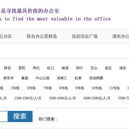
公分区
联合办公室精选
信息综合广场
浦东办
静安
普陀
闸北
虹口
杨浦
闵行
宝山
嘉定
浦东
静安寺
豫园
中山公园
徐家汇
虹桥
其他商圈
号线
5号线
6号线
7号线
8号线
9号线
10号线
11号线
/人/月
2500-3500元/人/月
3500-4500元/人/月
4500-5500元/人/月
5500-
热门搜索：