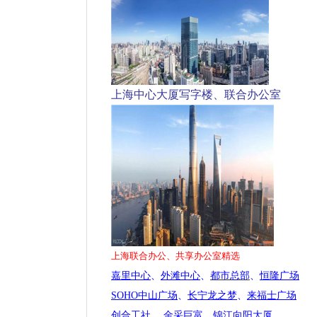
上海中心大厦写字楼、联合办公室
上海联合办公、共享办公室精选
嘉里中心
、
外滩中心
、
都市总部
、
恒隆广场
SOHO中山广场
、
长宁龙之梦
、
来福士广场
创合工社
、
金采巨富
、
锦江向阳大厦