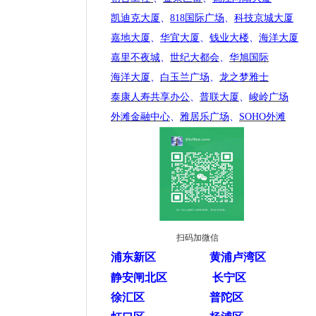
凯迪克大厦
、
818国际广场
、
科技京城大厦
嘉地大厦
、
华宜大厦
、
钱业大楼
、
海洋大厦
嘉里不夜城
、
世纪大都会
、
华旭国际
海洋大厦
、
白玉兰广场
、
龙之梦雅士
泰康人寿共享办公
、
普联大厦
、
峻岭广场
外滩金融中心
、
雅居乐广场
、
SOHO外滩
扫码加微信
浦东新区
黄浦卢湾区
静安闸北区
长宁区
徐汇区
普陀区