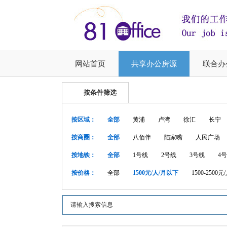
网站首页
共享办公房源
联合办
按条件筛选
按区域：
全部
黄浦
卢湾
徐汇
长宁
按商圈：
全部
八佰伴
陆家嘴
人民广场
按地铁：
全部
1号线
2号线
3号线
4
按价格：
全部
1500元/人/月以下
1500-2500元