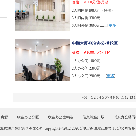
价格：￥900元/位/月起
2人间内侧1980元 （特价）
3人间内侧 3300元
3人间外侧 3600元........[
更多
]
中期大厦-联合办公-普陀区
价格：￥1000元/位/月起
1人办公间 1800元
2人办公间 2300元
3人办公间 2900元......[
更多
]
458
1
2
3
4
5
6
7
8
9
10
11
12
13
1
公房源
联合办公分区
联合办公室精选
信息综合广场
浦东办公楼写
产经纪咨询有限公司 copyright @ 2012-2020
沪ICP备18019338号-1 /
沪公网安备 31