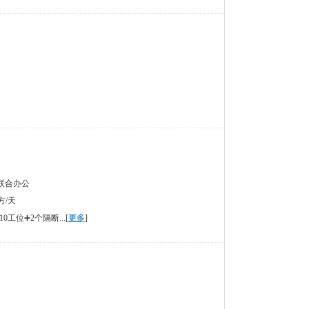
+联合办公
方/天
工位➕2个隔断...[
更多
]